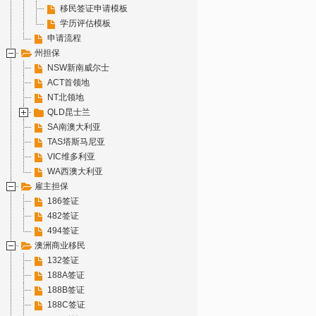
移民签证申请模板
学历评估模板
申请流程
州担保
NSW新南威尔士
ACT首领地
NT北领地
QLD昆士兰
SA南澳大利亚
TAS塔斯马尼亚
VIC维多利亚
WA西澳大利亚
雇主担保
186签证
482签证
494签证
澳洲商业移民
132签证
188A签证
188B签证
188C签证