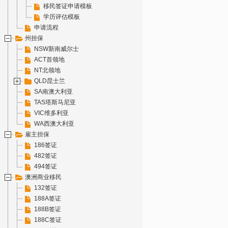
移民签证申请模板
学历评估模板
申请流程
州担保
NSW新南威尔士
ACT首领地
NT北领地
QLD昆士兰
SA南澳大利亚
TAS塔斯马尼亚
VIC维多利亚
WA西澳大利亚
雇主担保
186签证
482签证
494签证
澳洲商业移民
132签证
188A签证
188B签证
188C签证