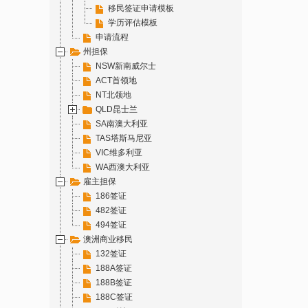
移民签证申请模板
学历评估模板
申请流程
州担保
NSW新南威尔士
ACT首领地
NT北领地
QLD昆士兰
SA南澳大利亚
TAS塔斯马尼亚
VIC维多利亚
WA西澳大利亚
雇主担保
186签证
482签证
494签证
澳洲商业移民
132签证
188A签证
188B签证
188C签证