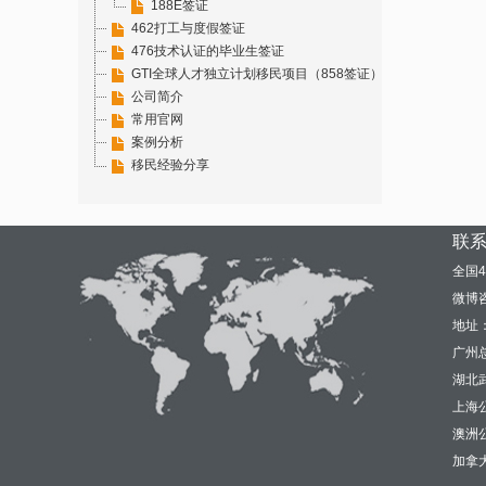
188E签证
462打工与度假签证
476技术认证的毕业生签证
GTI全球人才独立计划移民项目（858签证）
公司简介
常用官网
案例分析
移民经验分享
联
全国4
微博咨
地址
广州总
湖北武
上海
澳洲公司
加拿大邮