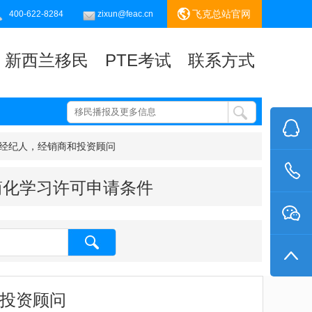
飞克总站官网
400-622-8284
zixun@feac.cn
新西兰移民
PTE考试
联系方式
融经纪人，经销商和投资顾问
简化学习许可申请条件
和投资顾问