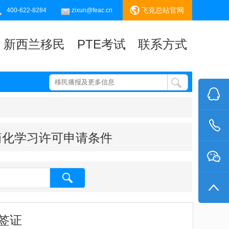
飞克总站官网
400-622-8284
zixun@feac.cn
新西兰移民
PTE考试
联系方式
简化学习许可申请条件
缺签证