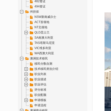
482签证
494签证
州担保
NSW新南威尔士
ACT首领地
NT北领地
QLD昆士兰
SA南澳大利亚
TAS塔斯马尼亚
VIC维多利亚
WA西澳大利亚
澳洲技术移民
移民分数自测
技术移民类别介绍
职业列表
职业描述
职业评估
评分标准
职业配额
申请模板
申请流程
澳洲商业移民