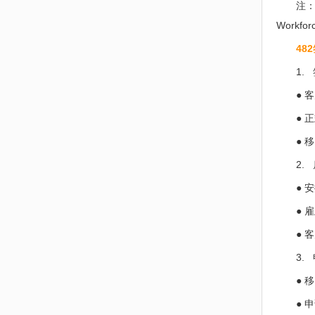
注
Workf
48
1.
● 
● 
● 
2.
● 
● 
● 
3.
● 
● 