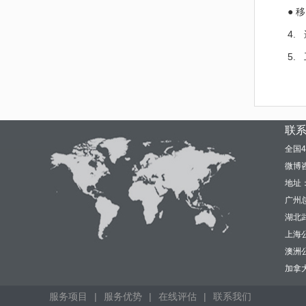
● 
4.
5.
联
全国4
微博咨
地址
广州总
湖北武
上海
澳洲公司
加拿大邮
服务项目
|
服务优势
|
在线评估
|
联系我们