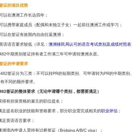
2签证的项目优势
 可以在澳洲工作长达四年；
 可以携带家庭成员（配偶和未独立子女）一起前往澳洲工作或学习；
 可以在签证有效期内自由往返澳洲；
 英语语言要求较低（
详见：
澳洲移民局认可的语言考试类别及成绩对照表
 482中期类别签证持有者工作满三年可申请转澳洲永居。
2签证的申请要求
482签证分为三类：不可以转PR的短期类别、可申请转为PR的中期类
人有不同的额外要求。
 482签证的整体要求（无论申请哪个类别，都需要满足）
 获得有担保资格的雇主的职位提名；
 满足提名职业的技能和资格要求，部分职业需完成相关的
职业评估
；
满足英语语言要求；
澳洲境内申请人需持有过桥签证（Bridging A/B/C visa）；