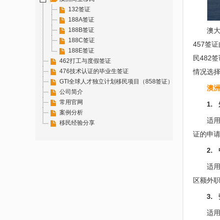
132签证
188A签证
188B签证
澳大
188C签证
457签
188E签证
民482
462打工与度假签证
476技术认证的毕业生签证
情况选择
GTI全球人才独立计划移民项目（858签证）
澳洲
公司简介
常用官网
1. 
案例分析
适
移民经验分享
证的申
2.
适
区额外
3.
适