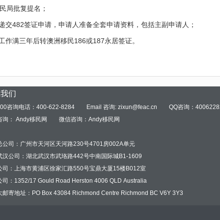
移民局批复提名；
 递交482签证申请，申请人准备全套申请资料，包括主副申请人；
 工作满三年后转澳洲移民186或187永居签证。
系我们
00咨询电话：400-622-8284
Email 咨询: zixun@feac.cn
QQ咨询：4006228
询： Andy移民网
微信咨询：Andy移民网
：
公司：广州市天河区天河路230号4701房002A单元
汉公司：湖北武汉市武珞路442号中南国际城B1-1609
公司：上海市黄浦区徐家汇路550号宝鼎大厦15楼B012室
：1352/17 Gould Road Herston 4006 QLD Australia
寄地址：PO Box 43084 Richmond Centre Richmond BC V6Y 3Y3