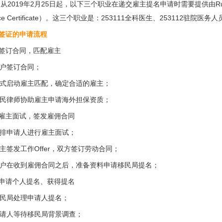
：
从2019年2月25日起，以下三个职业在递交雇主提名申请时需要提供由Rural W
orce Certificate）。这三个职业是：253111全科医生、253112驻院
2签证的申请流程
 签订合同，匹配雇主
客户签订合同；
正式启动雇主匹配，确定合适的雇主；
移民律师协助雇主申请海外担保资质；
 雇主面试，签发雇佣合同
安排申请人进行雇主面试；
雇主签发工作Offer，双方签订劳动合同；
客户在收到雇佣合同之后，准备资料申请移民局提名；
 申请个人提名、获得提名
移民局处理申请人提名；
申请人等待移民局背景调查；