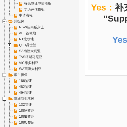
移民签证申请模板
Yes：
补
学历评估模板
申请流程
"Supp
州担保
NSW新南威尔士
ACT首领地
Ye
NT北领地
QLD昆士兰
SA南澳大利亚
TAS塔斯马尼亚
VIC维多利亚
WA西澳大利亚
雇主担保
186签证
482签证
494签证
澳洲商业移民
132签证
188A签证
188B签证
188C签证